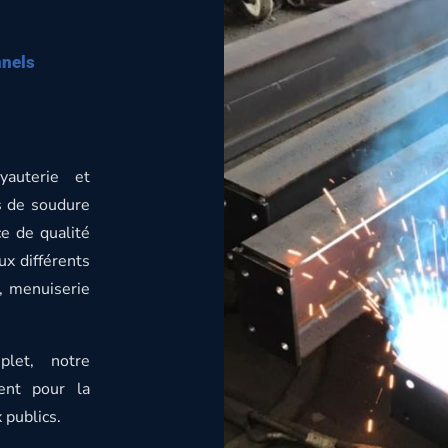
nnels
yauterie et
s de soudure
ce de qualité
ux différents
, menuiserie
let, notre
ent pour la
 publics.